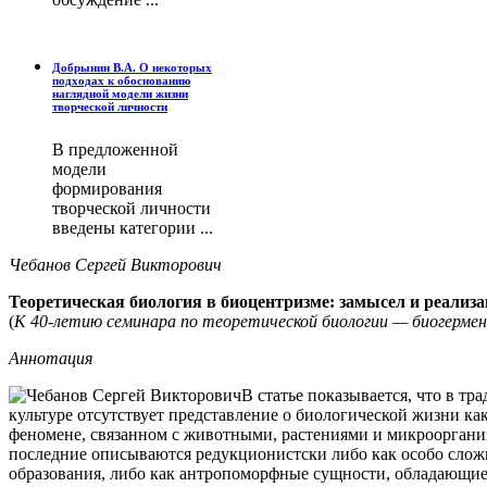
Добрынин В.А. О некоторых
подходах к обоснованию
наглядной модели жизни
творческой личности
В предложенной
модели
формирования
творческой личности
введены категории ...
Чебанов Сергей Викторович
Теоретическая биология в биоцентризме: замысел и реализ
(
К 40-летию семинара по теоретической биологии — биогерме
Аннотация
В статье показывается, что в т
культуре отсутствует представление о биологической жизни ка
феномене, связанном с животными, растениями и микроорганиз
последние описываются редукционистски либо как особо сло
образования, либо как антропоморфные сущности, обладающие