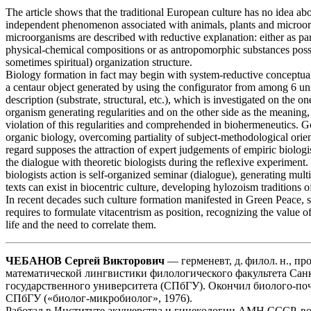
The article shows that the traditional European culture has no idea abou
independent phenomenon associated with animals, plants and microor
microorganisms are described with reductive explanation: either as pa
physical-chemical compositions or as antropomorphic substances poss
sometimes spiritual) organization structure.
Biology formation in fact may begin with system-reductive conceptuali
a centaur object generated by using the configurator from among 6 uni
description (substrate, structural, etc.), which is investigated on the o
organism generating regularities and on the other side as the meaning,
violation of this regularities and comprehended in biohermeneutics. Goa
organic biology, overcoming partiality of subject-methodological orien
regard supposes the attraction of expert judgements of empiric biologi
the dialogue with theoretic biologists during the reflexive experiment.
biologists action is self-organized seminar (dialogue), generating mul
texts can exist in biocentric culture, developing hylozoism traditions o
In recent decades such culture formation manifested in Green Peace, s
requires to formulate vitacentrism as position, recognizing the value of
life and the need to correlate them.
ЧЕБАНОВ Сергей Викторович
— герменевт, д. филол. н., п
математической лингвистики филологического факультета Сан
государственного университета (СПбГУ). Окончил биолого-по
СПбГУ («биолог-микробиолог», 1976).
Работал в Институте акушерства и гинекологии АМН СССР, в