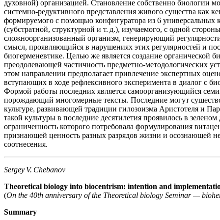
духовной) организацией. Становление собственно биологии мо
системно-редуктивного представления живого существа как ке
формируемого с помощью конфигуратора из 6 универсальных 
(субстратной, структурной и т. д.), изучаемого, с одной стороны
сложноорганизованный организм, генерирующий регулярности,
смысл, проявляющийся в нарушениях этих регулярностей и по
биогерменевтике. Целью же является создание органической б
преодолевающей частичность предметно-методологических ус
этом направлении предполагает привлечение экспертных оцен
вступающих в ходе рефлексивного эксперимента в диалог с би
Формой работы последних является самоорганизующийся семин
порождающий многомерные тексты. Последние могут существо
культуре, развивающей традиции гилозоизма Аристотеля и Па
такой культуры в последние десятилетия проявилось в зеленом
ограниченность которого потребовала формулирования витаце
признающей ценность разных разрядов жизни и осознающей н
соотнесения.
Sergey V. Chebanov
Theoretical biology into biocentrism: intention and implementati
(
On the 40th anniversary of the Theoretical biology Seminar — bioh
Summary