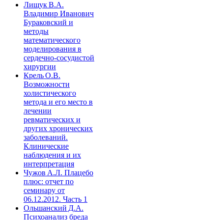
Лищук В.А.
Владимир Иванович
Бураковский и
методы
математического
моделирования в
сердечно-сосудистой
хирургии
Крель О.В.
Возможности
холистического
метода и его место в
лечении
ревматических и
других хронических
заболеваний.
Клинические
наблюдения и их
интерпретация
Чужов А.Л. Плацебо
плюс: отчет по
семинару от
06.12.2012. Часть 1
Ольшанский Д.А.
Психоанализ бреда