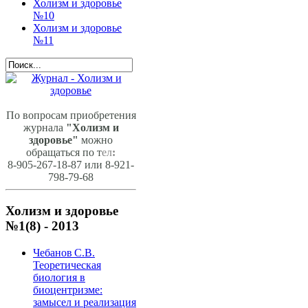
Холизм и здоровье
№10
Холизм и здоровье
№11
По вопросам приобретения
журнала
"Холизм и
здоровье"
можно
обращаться по т
ел
:
8-905-267-18-87 или 8-921-
798-79-68
Холизм и здоровье
№1(8) - 2013
Чебанов С.В.
Теоретическая
биология в
биоцентризме:
замысел и реализация