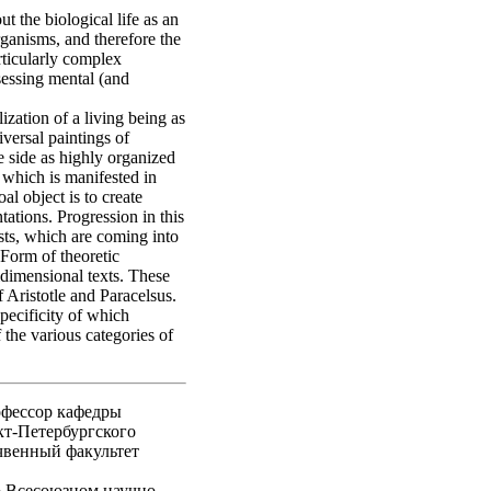
t the biological life as an
ganisms, and therefore the
rticularly complex
essing mental (and
zation of a living being as
versal paintings of
ne side as highly organized
 which is manifested in
l object is to create
tations. Progression in this
sts, which are coming into
 Form of theoretic
tidimensional texts. These
f Aristotle and Paracelsus.
pecificity of which
 the various categories of
рофессор кафедры
кт-Петербургского
чвенный факультет
о Всесоюзном научно-