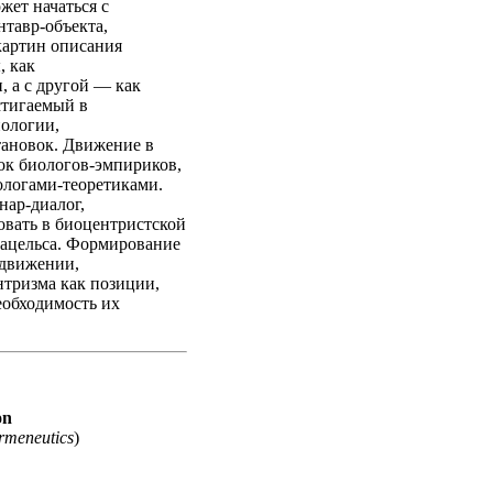
жет начаться с
нтавр-объекта,
картин описания
, как
 а с другой — как
стигаемый в
иологии,
тановок. Движение в
ок биологов-эмпириков,
ологами-теоретиками.
ар-диалог,
вать в биоцентристской
рацельса. Формирование
 движении,
нтризма как позиции,
еобходимость их
on
ermeneutics
)