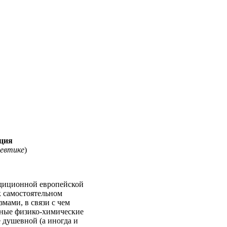
ация
невтике
)
радиционной европейской
к самостоятельном
мами, в связи с чем
жные физико-химические
 душевной (а иногда и