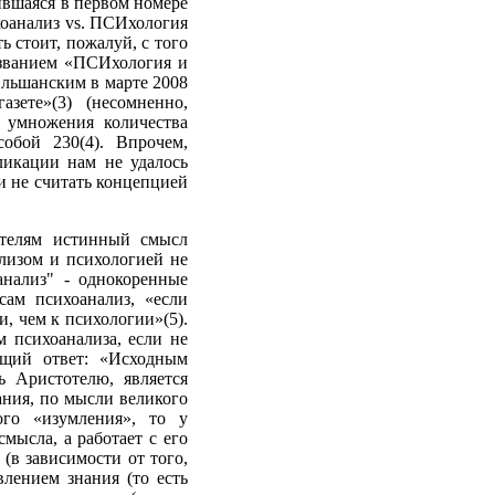
ившаяся в первом номере
хоанализ vs. ПСИхология
ь стоит, пожалуй, с того
названием «ПСИхология и
Ольшанским в марте 2008
зете»(3) (несомненно,
 умножения количества
обой 230(4). Впрочем,
ликации нам не удалось
ли не считать концепцией
ателям истинный смысл
ализом и психологией не
анализ" - однокоренные
сам психоанализ, «если
и, чем к психологии»(5).
м психоанализа, если не
ющий ответ: «Исходным
ь Аристотелю, является
ания, по мысли великого
ого «изумления», то у
мысла, а работает с его
(в зависимости от того,
влением знания (то есть