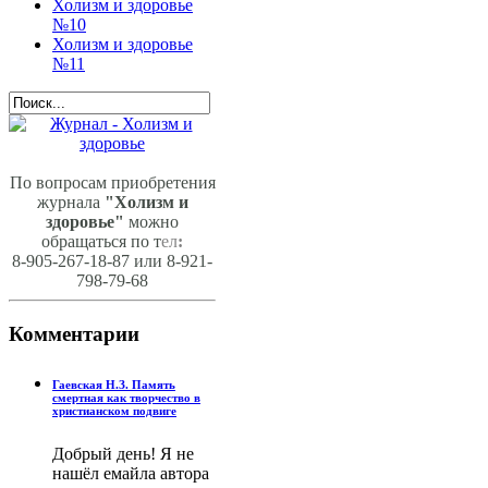
Холизм и здоровье
№10
Холизм и здоровье
№11
По вопросам приобретения
журнала
"Холизм и
здоровье"
можно
обращаться по т
ел
:
8-905-267-18-87 или 8-921-
798-79-68
Комментарии
Гаевская Н.З. Память
смертная как творчество в
христианском подвиге
Добрый день! Я не
нашёл емайла автора