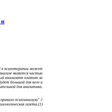
 и
й в психотерапии может
анализе является частью
дый анализант платит за
будет большой для него и
ительной для аналитика.
правило психоанализа" //
ихологическая газета.(1)