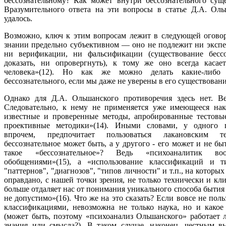
бессознательному? Как может внутри бессознательного суще
Вразумительного ответа на эти вопросы в статье Д.А. Ол
удалось.
Возможно, ключ к этим вопросам лежит в следующей оговорк
знании предельно субъективном — оно не подлежит ни экспе
ни верификации, ни фальсификации (существование бессо
доказать, ни опровергнуть), к тому же оно всегда касае
человека»(12). Но как же можно делать какие-либо
бессознательного, если мы даже не уверены в его существовани
Однако для Д.А. Ольшанского противоречия здесь нет. Ве
Следовательно, к нему не применяется уже имеющееся нак
известные и проверенные методы, апробированные тестовы
проективные методики»(14). Иными словами, у одного 
впрочем, предпочитает пользоваться лакановским те
бессознательное может быть, а у другого - его может и не бы
такое «бессознательное»? Ведь «психоаналитик в
обобщениями»(15), а «использование классификаций и ти
"паттернов", "диагнозов", "типов личности" и т.п., на которых
оправдано, с нашей точки зрения, не только технически и кл
больше отдаляет нас от понимания уникального способа бытия 
не допустимо»(16). Что же на это сказать? Если вовсе не пол
классификациями, невозможна не только наука, но и како
(может быть, поэтому «психоанализ Ольшанского» работает 
знания или смысла?). В таком случае, наконец, честным в