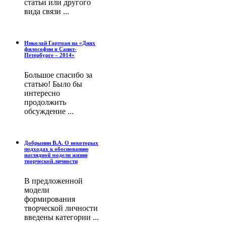
статьи или другого
вида связи ...
Николай Гартман на «Днях
философии в Санкт-
Петербурге – 2014»
Большое спасибо за
статью! Было бы
интересно
продолжить
обсуждение ...
Добрынин В.А. О некоторых
подходах к обоснованию
наглядной модели жизни
творческой личности
В предложенной
модели
формирования
творческой личности
введены категории ...