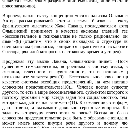
является весьма узким разделом эпистемологии), либо со стан
вовсе загадочно).
Впрочем, называть эту концепцию «психоанализом Ольшанско
Автор рассматриваемой статьи весьма близко к текст
французского мыслителя Жака Лакана, последователем котор
Ольшанский принимает в качестве аксиомы главный тез
«бессознательное в психоанализе не только рационально, о
язык"»(8) (отметим, что в своих выкладках о структуре 
специалистом-филологом, опирается практически исключи
Соссюра, ряд идей которого к настоящему времени устарел).
Продолжая эту мысль Лакана, Ольшанский пишет: «Поско
существом символическим, встроенным в систему языка, з
желания, телесности и чувственности, то и основным 
психоанализе является речь(9)... Бессознательное вовсе не п
качестве системы всеобщих представлений, на чем настаи
словесном представительстве(10)... Человек всегда сущест
другого, то есть в мире бессознательного, субъектом которого к
поэтому духовный мир всегда задан той социальностью, тем
которое каждый из нас занимает»(11). К сожалению, эти фор
дают ответы, а вызывают довольно серьезные вопросы. Ка
задавать «структуру телесности» человека? Всегда ли бесс
словесном представительстве (как быть с образами сновиден
может иметь место внутри речи другого и почему люб