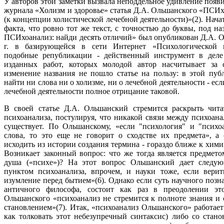
У авторов этой заметки вызвала неподдельное удивление появ
журнала «Холизм и здоровье» статья Д.А. Ольшанского «ПСИ
(к концепции холистической лечебной деятельности)»(2). Начат
факта, что ровно тот же текст, с точностью до буквы, под 
ПСИхоанализ: найди десять отличий» был опубликован Д.А. 
г. в базирующейся в сети Интернет «Психологической га
подобные републикации - действенный инструмент в деле
изданных работ, которых молодой автор насчитывает за с
изменение названия не пошло статье на пользу: в этой пуб
найти ни слова ни о холизме, ни о лечебной деятельности - ес
лечебной деятельности полное отрицание таковой.
В своей статье Д.А. Ольшанский стремится раскрыть чит
психоанализа, постулируя, что никакой связи между психоан
существует. По Ольшанскому, «если "психология" и "психо
слова, то это еще не говорит о сходстве их предмета», а 
исходить из истории создания термина - гораздо ближе к хими
Возникает законный вопрос: что же тогда является предмето
душа («психе»)? На этот вопрос Ольшанский дает следу
пунктом психоанализа, впрочем, и науки тоже, если верит
изумление перед бытием»(6). Однако если суть научного позн
античного философа, состоит как раз в преодолении эт
Ольшанского «психоанализ не стремится к полноте знания и с
становлением»(7). Итак, «психоанализ Ольшанского» работает 
как толковать этот небезупречный синтаксис) либо со стано