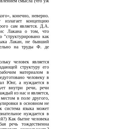
овлением смысла (что уж
го», конечно, неверно.
у излагает концепцию
ого сам является. Д.А.
ис Лакана о том, что
но "структурировано как
языка Лакан, не бывший
тельно на труды Ф. де
льку человек является
адающей структуру его
рабочим материалом в
редуготовано человеку в
вал Юнг, а нуждается в
вует внутри речи, речи
аждый из нас и является,
 местом в поле другого,
мулировки в основном не
к система языка может
ознательное нуждается в
ий?) Как бытие человека
ая речь тождественна