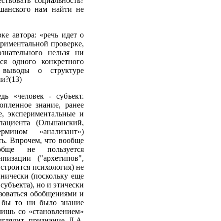
ствовать социальность?
ьшанского нам найти не
е автора: «речь идет о
риментальной проверке,
знательного нельзя ни
тся одного конкретного
 выводы о структуре
и?(13)
дь «человек - субъект.
опленное знание, ранее
е, экспериментальные и
пациента (Ольшанский,
рмином «анализант»)
ть. Впрочем, что вообще
ообще не пользуется
пизации ("архетипов",
 строится психология) не
инически (поскольку еще
субъекта), но и этически
ьзоваться обобщениями и
е бы то ни было знание
лишь со «становлением»
ыглядит признание Д.А.