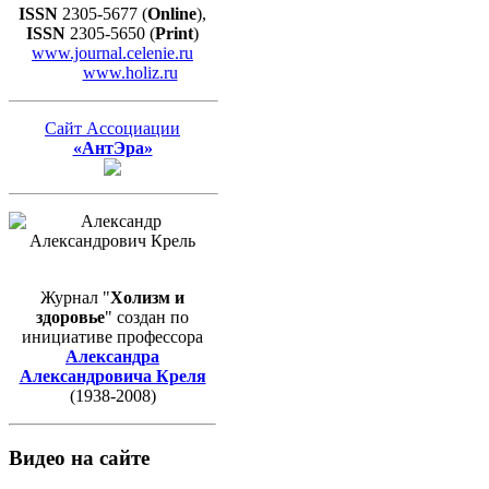
ISSN
2305-5677 (
Online
),
ISSN
2305-5650 (
Print
)
www.journal.celenie.ru
www.holiz.ru
Сайт Ассоциации
«АнтЭра»
Журнал "
Холизм и
здоровье
" создан по
инициативе профессора
Александра
Александровича Креля
(1938-2008)
Видео на сайте