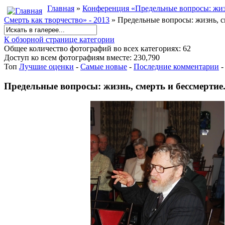
Главная
»
Конференция «Предельные вопросы: жизн
Смерть как творчество» - 2013
» Предельные вопросы: жизнь, см
К обзорной странице категории
Общее количество фотографий во всех категориях: 62
Доступ ко всем фотографиям вместе: 230,790
Топ
Лучшие оценки
-
Самые новые
-
Последние комментарии
Предельные вопросы: жизнь, смерть и бессмертие.