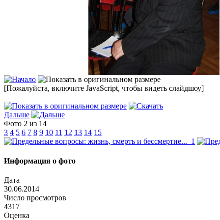
[Пожалуйста, включите JavaScript, чтобы видеть слайдшоу]
Дальше
Фото 2 из 14
3
4
5
6
7
8
9
10
11
12
13
14
15
Информация о фото
Дата
30.06.2014
Число просмотров
4317
Оценка