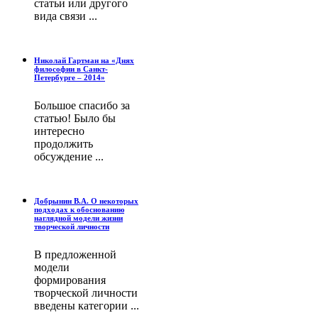
статьи или другого
вида связи ...
Николай Гартман на «Днях
философии в Санкт-
Петербурге – 2014»
Большое спасибо за
статью! Было бы
интересно
продолжить
обсуждение ...
Добрынин В.А. О некоторых
подходах к обоснованию
наглядной модели жизни
творческой личности
В предложенной
модели
формирования
творческой личности
введены категории ...