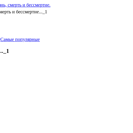
ь, смерть и бессмертие.
ерть и бессмертие..._1
-
Самые популярные
.._1