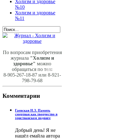
Холизм и здоровье
№10
Холизм и здоровье
№11
По вопросам приобретения
журнала
"Холизм и
здоровье"
можно
обращаться по т
ел
:
8-905-267-18-87 или 8-921-
798-79-68
Комментарии
Гаевская Н.З. Память
смертная как творчество в
христианском подвиге
Добрый день! Я не
нашёл емайла автора