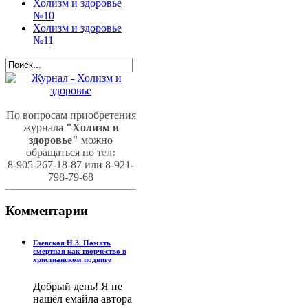
Холизм и здоровье
№10
Холизм и здоровье
№11
По вопросам приобретения
журнала
"Холизм и
здоровье"
можно
обращаться по т
ел
:
8-905-267-18-87 или 8-921-
798-79-68
Комментарии
Гаевская Н.З. Память
смертная как творчество в
христианском подвиге
Добрый день! Я не
нашёл емайла автора