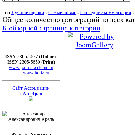
Топ
Лучшие оценки
-
Самые новые
-
Последние комментарии
Общее количество фотографий во всех кат
К обзорной странице категории
ISSN
2305-5677 (
Online
),
ISSN
2305-5650 (
Print
)
www.journal.celenie.ru
www.holiz.ru
Сайт Ассоциации
«АнтЭра»
Журнал "
Холизм и