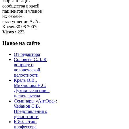
«Организация
сообщества врачей,
пациентов и членов
их семей» -
выступление А. А.
Креля-30.08.2007г.
Views :
223
Новое на сайте
От редактора
Соловьёв С.Л. К
вопросу о
человеческой
целостности
Крель О.В.,
Михайлова Н.С.
Духовные основы
целительства
Семинары «АнтЭра»:
Чебанов С.В.
Представления о
целостности
К 80-летию
профессора