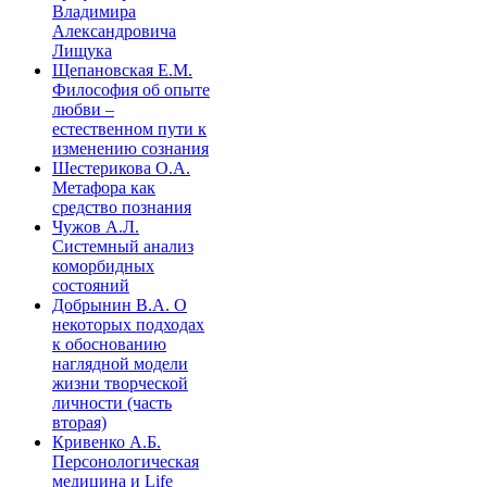
Владимира
Александровича
Лищука
Щепановская Е.М.
Философия об опыте
любви –
естественном пути к
изменению сознания
Шестерикова О.А.
Метафора как
средство познания
Чужов А.Л.
Системный анализ
коморбидных
состояний
Добрынин В.А. О
некоторых подходах
к обоснованию
наглядной модели
жизни творческой
личности (часть
вторая)
Кривенко А.Б.
Персонологическая
медицина и Life