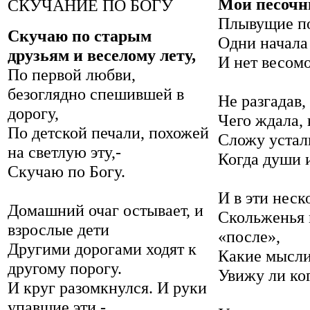
Мои песочн
СКУЧАНИЕ ПО БОГУ
Плывущие по
Скучаю по старым
Одни начала
друзьям и веселому лету,
И нет весом
По первой любви,
безоглядно спешившей в
Не разгадав,
дорогу,
Чего ждала, 
По детской печали, похожей
Сложу устал
на светлую эту,-
Когда души и
Скучаю по Богу.
И в эти неск
Домашний очаг остывает, и
Скольженья 
взрослые дети
«после»,
Другими дорогами ходят к
Какие мысли
другому порогу.
Увижу ли ког
И круг разомкнулся. И руки
упавшие эти -