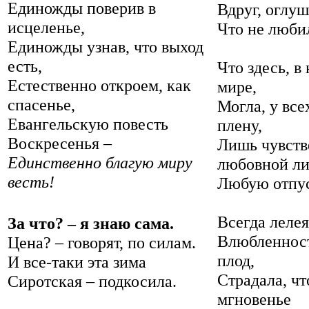
Единожды поверив в
Вдруг, оглу
исцеленье,
Что не люби
Единожды узнав, что выход
есть,
Что здесь, 
Естественно откроем, как
мире,
спасенье,
Могла, у все
Евангельскую повесть
плену,
Воскресенья –
Лишь чувств
Единственно благую миру
любовной ли
весть!
Любую отпус
Всегда лелея
За что? – я знаю сама.
Влюбленнос
Цена? – говорят, по силам.
плод,
И все-таки эта зима
Страдала, чт
Сиротская – подкосила.
мгновенье