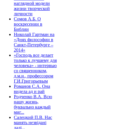
наглядной модели
жизни творческой
личности
Сомов А.Б. О
воскресении в
Библии
Николай Гартман на
«Днях философии в
Санкт-Петербурге –
2014»
«Господь все делает
только к лучшему для
человека» - интервью
со священником,
д.м.н., профессором
Г.И.Григорьевым
Романов С.А. Она
видела ад и рай
Родченко В.А. Всю
нашу жизнь,
буквально каждый
миг...
Салецкий П.В. Нас
манять незвідані
далі...