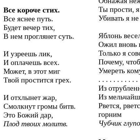
Обнажая неж
Ты прости, я
Все короче стих.
Убивать я не
Все яснее путь.
Будет вечер тих,
Яблонь весе
В нем проглянет суть.
Ожил вновь 
Только я сов
И узреешь лик,
Почему, чтоб
И оплачешь всех.
Умереть ком
Может, в этот миг
. . . . . . . . . . .
Твой простится грех.
Из отрубленн
Из мельчайш
И отхлынет жар,
Рвется, рвет
Смолкнут громы битв.
горним
Это Божий дар,
Чубчик глупо
Плод твоих молитв.