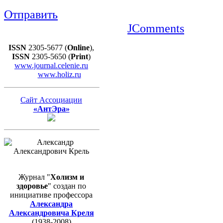
Отправить
JComments
ISSN
2305-5677 (
Online
),
ISSN
2305-5650 (
Print
)
www.journal.celenie.ru
www.holiz.ru
Сайт Ассоциации
«АнтЭра»
Журнал "
Холизм и
здоровье
" создан по
инициативе профессора
Александра
Александровича Креля
(1938-2008)