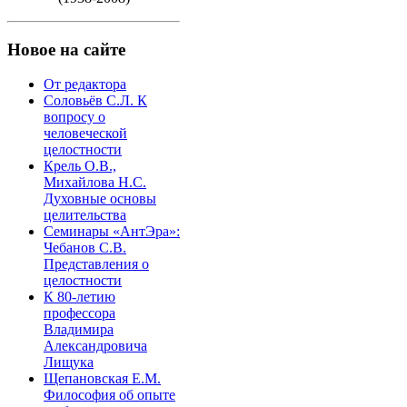
Новое на сайте
От редактора
Соловьёв С.Л. К
вопросу о
человеческой
целостности
Крель О.В.,
Михайлова Н.С.
Духовные основы
целительства
Семинары «АнтЭра»:
Чебанов С.В.
Представления о
целостности
К 80-летию
профессора
Владимира
Александровича
Лищука
Щепановская Е.М.
Философия об опыте