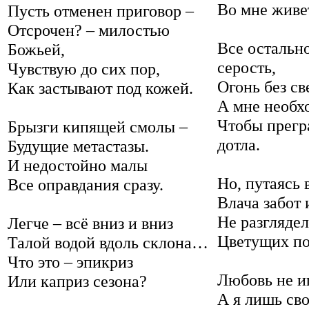
Во мне живет
Пусть отменен приговор –
Отсрочен? – милостью
Все остально
Божьей,
серость,
Чувствую до сих пор,
Огонь без св
Как застывают под кожей.
А мне необх
Чтобы прегр
Брызги кипящей смолы –
дотла.
Будущие метастазы.
И недостойно малы
Но, путаясь 
Все оправдания сразу.
Влача забот 
Не разгляде
Легче – всё вниз и вниз
Цветущих под
Талой водой вдоль склона…
Что это – эпикриз
Любовь не и
Или каприз сезона?
А я лишь сво