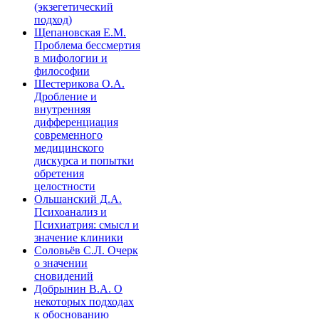
(экзегетический
подход)
Щепановская Е.М.
Проблема бессмертия
в мифологии и
философии
Шестерикова О.А.
Дробление и
внутренняя
дифференциация
современного
медицинского
дискурса и попытки
обретения
целостности
Ольшанский Д.А.
Психоанализ и
Психиатрия: смысл и
значение клиники
Соловьёв С.Л. Очерк
о значении
сновидений
Добрынин В.А. О
некоторых подходах
к обоснованию