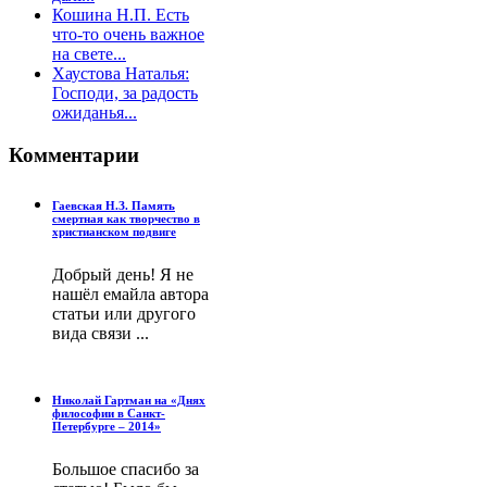
Кошина Н.П. Есть
что-то очень важное
на свете...
Хаустова Наталья:
Господи, за радость
ожиданья...
Комментарии
Гаевская Н.З. Память
смертная как творчество в
христианском подвиге
Добрый день! Я не
нашёл емайла автора
статьи или другого
вида связи ...
Николай Гартман на «Днях
философии в Санкт-
Петербурге – 2014»
Большое спасибо за