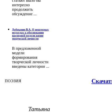
статью! Было бы
интересно
продолжить
обсуждение ...
Добрынин В.А. О некоторых
подходах к обоснованию
наглядной модели жизни
творческой личности
В предложенной
модели
формирования
творческой личности
введены категории ...
Скачат
ПОЭЗИЯ
Татьяна