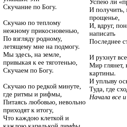
Успею ли «п
Скучание по Богу.
И получить, 
прощенье,
Скучаю по теплому
И, вдруг, пон
нежному прикосновенью,
написать
По взгляду родному,
Последнее с
летящему мне на подмогу.
Мы здесь, на земле,
И рухнут вс
привыкая к ее тяготенью,
Мир глянет, 
Скучаем по Богу.
картины.
И уплыву ос
Скучаю по редкой минуте,
Туда, где сх
где ритмы и рифмы,
Начала все и
Питаясь любовью, невольно
приходят к итогу,
Что каждою клеткой и
каждою капелькой лимфы