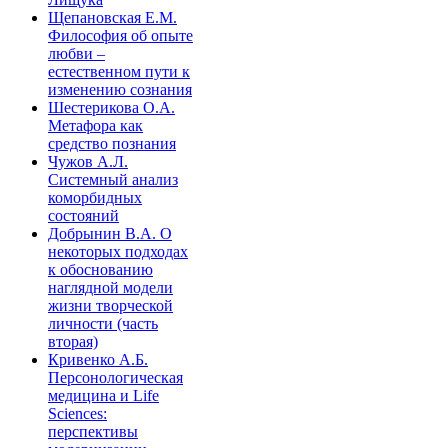
Щепановская Е.М.
Философия об опыте
любви –
естественном пути к
изменению сознания
Шестерикова О.А.
Метафора как
средство познания
Чужов А.Л.
Системный анализ
коморбидных
состояний
Добрынин В.А. О
некоторых подходах
к обоснованию
наглядной модели
жизни творческой
личности (часть
вторая)
Кривенко А.Б.
Персонологическая
медицина и Life
Sciences:
перспективы