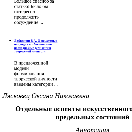
Большое спасибо за
статью! Было бы
интересно
продолжить
обсуждение ...
Добрынин В.А. О некоторых
подходах к обоснованию
наглядной модели жизни
творческой личности
В предложенной
модели
формирования
творческой личности
введены категории ...
Лясковец Оксана Николаевна
Отдельные аспекты искусственног
предельных состояний
Аннотация