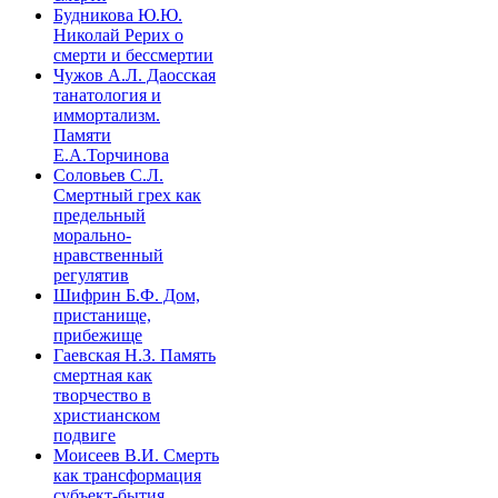
Будникова Ю.Ю.
Николай Рерих о
смерти и бессмертии
Чужов А.Л. Даосская
танатология и
иммортализм.
Памяти
Е.А.Торчинова
Соловьев С.Л.
Смертный грех как
предельный
морально-
нравственный
регулятив
Шифрин Б.Ф. Дом,
пристанище,
прибежище
Гаевская Н.З. Память
смертная как
творчество в
христианском
подвиге
Моисеев В.И. Смерть
как трансформация
субъект-бытия