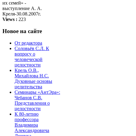
их семей» -
выступление А. А.
Креля-30.08.2007г.
Views :
223
Новое на сайте
От редактора
Соловьёв С.Л. К
вопросу о
человеческой
целостности
Крель О.В.,
Михайлова Н.С.
Духовные основы
целительства
Семинары «АнтЭра»:
Чебанов С.В.
Представления о
целостности
К 80-летию
профессора
Владимира
Александровича
Лищука