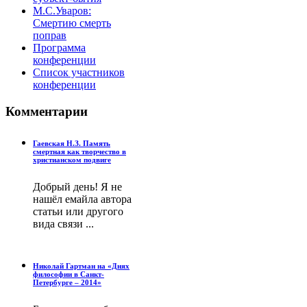
М.С.Уваров:
Смертию смерть
поправ
Программа
конференции
Список участников
конференции
Комментарии
Гаевская Н.З. Память
смертная как творчество в
христианском подвиге
Добрый день! Я не
нашёл емайла автора
статьи или другого
вида связи ...
Николай Гартман на «Днях
философии в Санкт-
Петербурге – 2014»