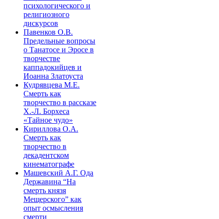
психологического и
религиозного
дискурсов
Павенков О.В.
Предельные вопросы
о Танатосе и Эросе в
творчестве
каппадокийцев и
Иоанна Златоуста
Кудрявцева М.Е.
Смерть как
творчество в рассказе
Х.-Л. Борхеса
«Тайное чудо»
Кириллова О.А.
Смерть как
творчество в
декадентском
кинематографе
Машевский А.Г. Ода
Державина “На
смерть князя
Мещерского” как
опыт осмысления
смерти