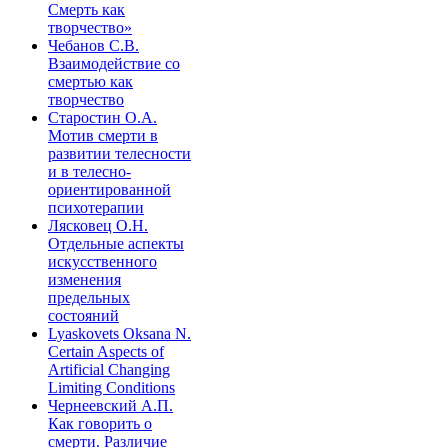
Смерть как
творчество»
Чебанов С.В.
Взаимодействие со
смертью как
творчество
Старостин О.А.
Мотив смерти в
развитии телесности
и в телесно-
ориентированной
психотерапии
Лясковец О.Н.
Отдельные аспекты
искусственного
изменения
предельных
состояний
Lyaskovets Oksana N.
Certain Aspects of
Artificial Changing
Limiting Conditions
Чернеевский А.П.
Как говорить о
смерти. Различие