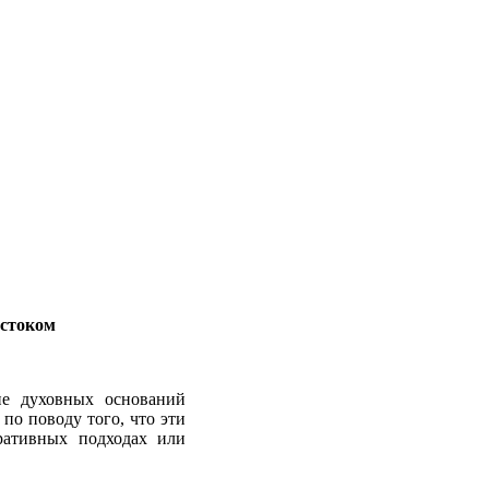
остоком
чие духовных оснований
по поводу того, что эти
гративных подходах или