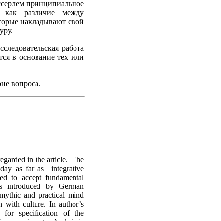
ссерлем принципиальное
и как различие между
оторые накладывают свой
уру.
сследовательская работа
тся в основание тех или
не вопроса.
regarded in the article. The
oday as far as integrative
ned to accept fundamental
was introduced by German
 mythic and practical mind
n with culture. In author’s
for specification of the