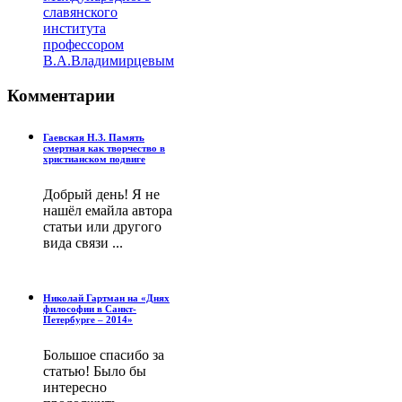
славянского
института
профессором
В.А.Владимирцевым
Комментарии
Гаевская Н.З. Память
смертная как творчество в
христианском подвиге
Добрый день! Я не
нашёл емайла автора
статьи или другого
вида связи ...
Николай Гартман на «Днях
философии в Санкт-
Петербурге – 2014»
Большое спасибо за
статью! Было бы
интересно