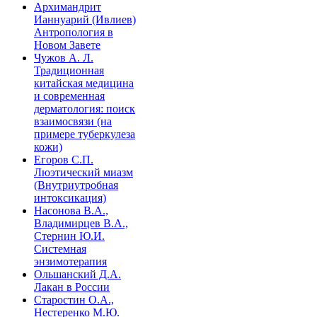
Архимандрит
Ианнуарий (Ивлиев)
Антропология в
Новом Завете
Чужов А. Л.
Традиционная
китайская медицина
и современная
дерматология: поиск
взаимосвязи (на
примере туберкулеза
кожи)
Егоров С.П.
Люэтический миазм
(Внутриутробная
интоксикация)
Насонова В.А.,
Владимирцев В.А.,
Стернин Ю.И.
Системная
энзимотерапия
Ольшанский Д.А.
Лакан в России
Старостин О.А.,
Нестеренко М.Ю.