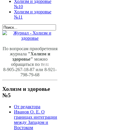
Холизм и здоровье
№10
Холизм и здоровье
№11
По вопросам приобретения
журнала
"Холизм и
здоровье"
можно
обращаться по т
ел
:
8-905-267-18-87 или 8-921-
798-79-68
Холизм и здоровье
№5
От редактора
Иванов О. Е. О
границах интеграции
между Западом и
Востоком