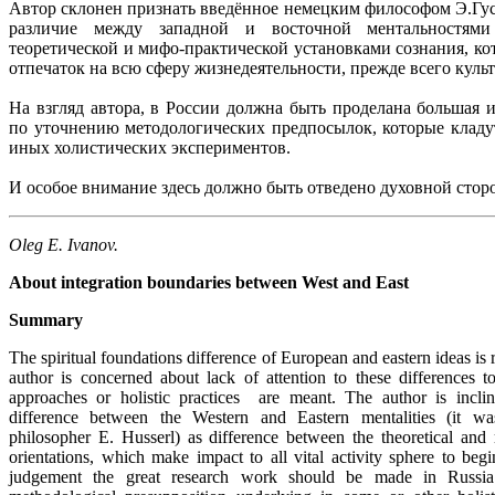
Автор склонен признать введённое немецким философом Э.Гу
различие между западной и восточной ментальностям
теоретической и мифо-практической установками сознания, к
отпечаток на всю сферу жизнедеятельности, прежде всего культ
На взгляд автора, в России должна быть проделана большая и
по уточнению методологических предпосылок, которые кладу
иных холистических экспериментов.
И особое внимание здесь должно быть отведено духовной сторо
Oleg E. Ivanov.
About integration boundaries between West and East
Summary
The spiritual foundations difference of European and eastern ideas is 
author is concerned about lack of attention to these differences t
approaches or holistic practices are meant. The author is incli
difference between the Western and Eastern mentalities (it 
philosopher E. Husserl) as difference between the theoretical and
orientations, which make impact to all vital activity sphere to begi
judgement the great research work should be made in Russia 