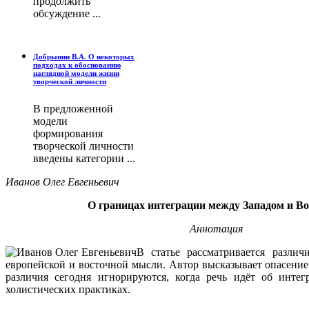
продолжить
обсуждение ...
Добрынин В.А. О некоторых
подходах к обоснованию
наглядной модели жизни
творческой личности
В предложенной
модели
формирования
творческой личности
введены категории ...
Иванов Олег Евгеньевич
О границах интеграции между Западом и В
Аннотация
В статье рассматривается разли
европейской и восточной мысли. Автор высказывает опасение 
различия сегодня игнорируются, когда речь идёт об инте
холистических практиках.