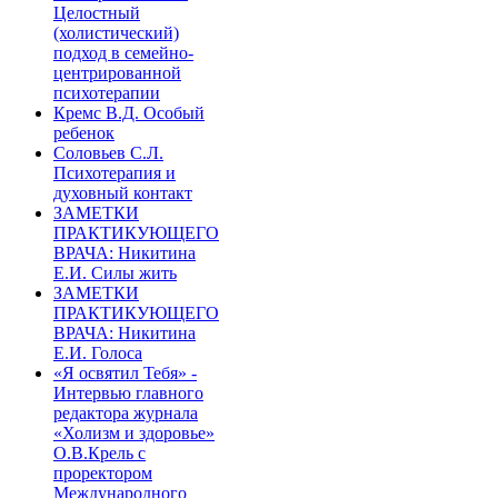
Целостный
(холистический)
подход в семейно-
центрированной
психотерапии
Кремс В.Д. Особый
ребенок
Соловьев С.Л.
Психотерапия и
духовный контакт
ЗАМЕТКИ
ПРАКТИКУЮЩЕГО
ВРАЧА: Никитина
Е.И. Силы жить
ЗАМЕТКИ
ПРАКТИКУЮЩЕГО
ВРАЧА: Никитина
Е.И. Голоса
«Я освятил Тебя» -
Интервью главного
редактора журнала
«Холизм и здоровье»
О.В.Крель с
проректором
Международного