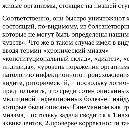
живые организмы, стоящие на низшей сту
Cоответственно, они быстро уничтожают 
состоящий, по-видимому, из болезнетворн
которые не могут быть определены нашим
чувств». Что же в таком случае имел в ви
вводя термин «хронический миазм» –
«конституциональный склад», «диатез», «
индивида», «уровень поражения организм
патологию инфекционного происхождения
видите, риторический, и поскольку логич
предположить, что среди сотен описанны
медициной инфекционных болезней найдут
которые были описаны Ганеманном как т
миазма, постольку задача сводится к
1
.на
эквивалентов,
2
.проверке корректности та