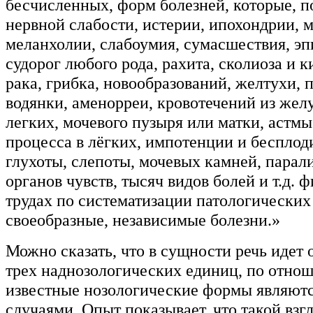
бесчисленных, форм болезней, которые, 
нервной слабости, истерии, ипохондрии, 
меланхолии, слабоумия, сумасшествия, эп
судорог любого рода, рахита, сколиоза и к
рака, грибка, новообразований, желтухи, 
водянки, аменорреи, кровотечений из желу
легких, мочевого пузыря или матки, астмы
процесса в лёгких, импотенции и бесплод
глухоты, слепоты, мочевых камней, парал
органов чувств, тысяч видов болей и т.д. 
трудах по систематизации патологических
своеобразные, независимые болезни.»
Можно сказать, что в сущности речь идет
трех наднозологических единиц, по отно
известные нозологические формы являют
случаями. Опыт показывает, что такой взг