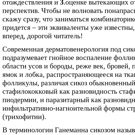
отождествления и
3
.оценке вытекающих о
перспектив. Чтобы не волновать понапрас
скажу сразу, что заниматься комбинаторик
придется – эти эквиваленты уже известны,
вперед, дорогой читатель!
Современная дерматовенерология под сик
подразумевает гнойное воспаление фоллик
области усов и бороды, реже век, бровей
ямок и лобка, распространяющееся на тк
фолликулы, различая сикоз обыкновенный
стафилококковый как разновидность стаф
пиодермии, и паразитарный как разновид
инфильтративно-нагноительной формы ст
(трихофитии).
В терминологии Ганеманна сикозом назыв