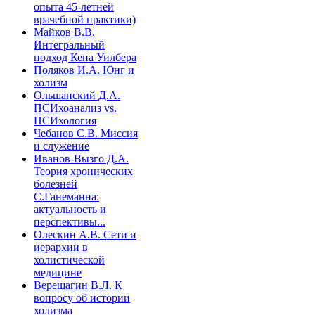
опыта 45-летней
врачебной практики)
Майков В.В.
Интегральный
подход Кена Уилбера
Поляков И.А. Юнг и
холизм
Ольшанский Д.А.
ПСИхоанализ vs.
ПСИхология
Чебанов С.В. Миссия
и служение
Иванов-Вызго Д.А.
Теория хронических
болезней
С.Ганеманна:
актуальность и
перспективы...
Олескин А.В. Сети и
иерархии в
холистической
медицине
Верещагин В.Л. К
вопросу об истории
холизма