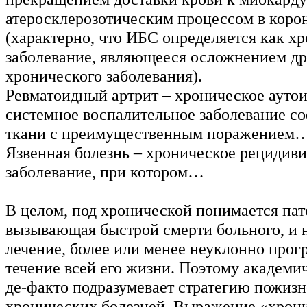
атеросклерозотическим процессом в коро
(характерно, что ИБС определяется как х
заболевание, являющееся осложнением др
хронического заболевания).
Ревматоидный артрит – хроническое ауто
системное воспалительное заболевание с
ткани с преимущественным поражением
Язвенная болезнь – хроническое рециди
заболевание, при котором…
В целом, под хронической понимается пат
вызывающая быстрой смерти больного, и 
лечение, более или менее неуклонно про
течение всей его жизни. Поэтому академи
де-факто подразумевает стратегию пожизн
хронических болезней. Выражение «хрон