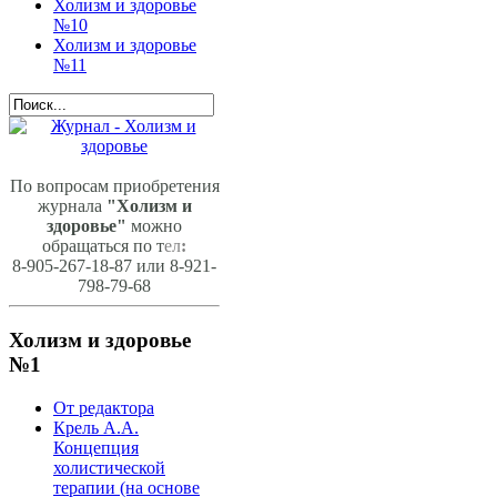
Холизм и здоровье
№10
Холизм и здоровье
№11
По вопросам приобретения
журнала
"Холизм и
здоровье"
можно
обращаться по т
ел
:
8-905-267-18-87 или 8-921-
798-79-68
Холизм и здоровье
№1
От редактора
Крель А.А.
Концепция
холистической
терапии (на основе