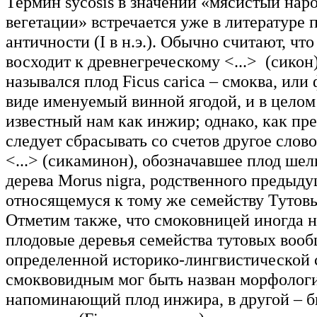
Термин sycosis в значении «мясистый нар
вегетации» встречается уже в литературе 
античности (I в н.э.). Обычно считают, что
восходит к древнегреческому <...> (сикон
назывался плод Ficus carica – смоква, или
виде именуемый винной ягодой, и в целом
известный нам как инжир; однако, как пре
следует сбрасывать со счетов другое слово
<...> (сикаминон), обозначавшее плод ше
дерева Morus nigra, родственного предыд
относящемуся к тому же семейству Тутовы
Отметим также, что смоковницей иногда 
плодовые деревья семейства тутовых вообще
определенной историко-лингвистической 
смоквовидным мог быть назван морфолог
напоминающий плод инжира, в другой – б