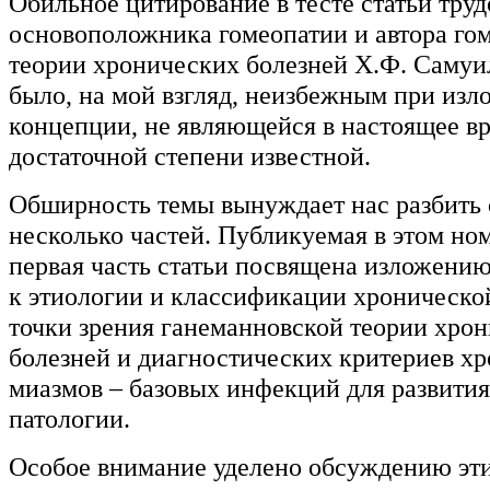
Обильное цитирование в тесте статьи труд
основоположника гомеопатии и автора го
теории хронических болезней Х.Ф. Самуи
было, на мой взгляд, неизбежным при изл
концепции, не являющейся в настоящее вр
достаточной степени известной.
Обширность темы вынуждает нас разбить 
несколько частей. Публикуемая в этом но
первая часть статьи посвящена изложению
к этиологии и классификации хроническо
точки зрения ганеманновской теории хро
болезней и диагностических критериев х
миазмов – базовых инфекций для развити
патологии.
Особое внимание уделено обсуждению эт