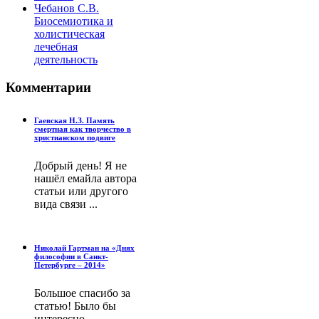
Чебанов С.В.
Биосемиотика и
холистическая
лечебная
деятельность
Комментарии
Гаевская Н.З. Память
смертная как творчество в
христианском подвиге
Добрый день! Я не
нашёл емайла автора
статьи или другого
вида связи ...
Николай Гартман на «Днях
философии в Санкт-
Петербурге – 2014»
Большое спасибо за
статью! Было бы
интересно