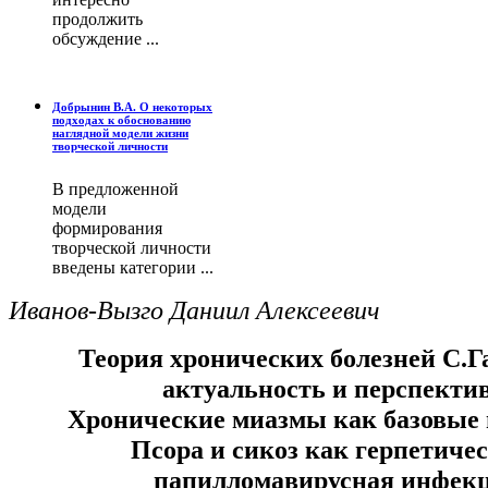
продолжить
обсуждение ...
Добрынин В.А. О некоторых
подходах к обоснованию
наглядной модели жизни
творческой личности
В предложенной
модели
формирования
творческой личности
введены категории ...
Иванов-Вызго Даниил Алексеевич
Теория хронических болезней С.Г
актуальность и перспекти
Хронические миазмы как базовые
Псора и сикоз как герпетичес
папилломавирусная инфекц