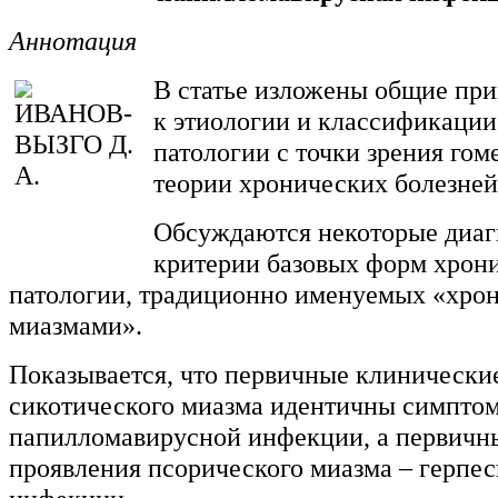
Аннотация
В статье изложены общие пр
к этиологии и классификаци
патологии с точки зрения го
теории хронических болезней
Обсуждаются некоторые диаг
критерии базовых форм хрон
патологии, традиционно именуемых «хро
миазмами».
Показывается, что первичные клинически
сикотического миазма идентичны симпто
папилломави
русной инфекции, а первичн
проявления псо
рического миазма – герпе